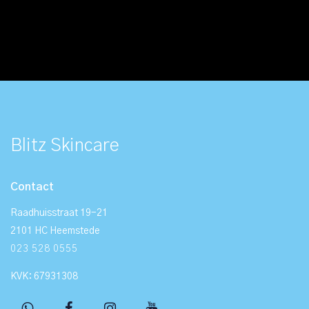
Blitz Skincare
Contact
Raadhuisstraat 19-21
2101 HC Heemstede
023 528 0555
KVK: 67931308