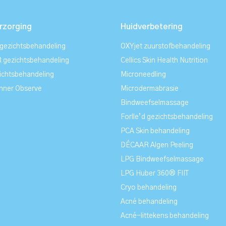
rzorging
Huidverbetering
ezichtsbehandeling
OXYjet zuurstofbehandeling
gezichtsbehandeling
Cellics Skin Health Nutrition
ichtsbehandeling
Microneedling
nner Observe
Microdermabrasie
Bindweefselmassage
Forlle’d gezichtsbehandeling
PCA Skin behandeling
DÉCAAR Algen Peeling
LPG Bindweefselmassage
LPG Huber 360® FIIT
Cryo behandeling
Acné behandeling
Acné-littekens behandeling